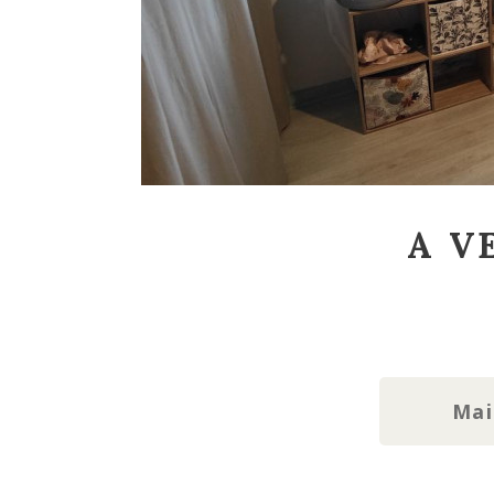
A V
Fil
d'Ariane
Mai