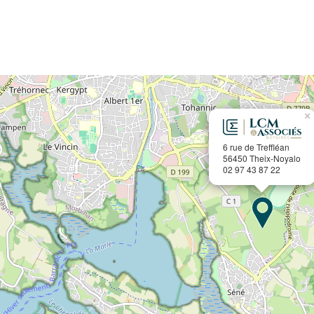
×
6 rue de Treffléan
56450 Theix-Noyalo
02 97 43 87 22