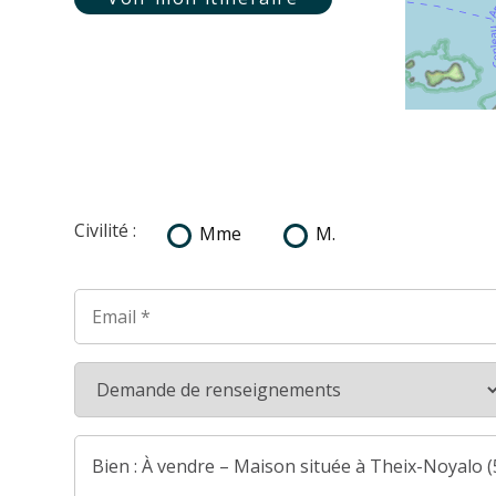
Civilité :
Mme
M.