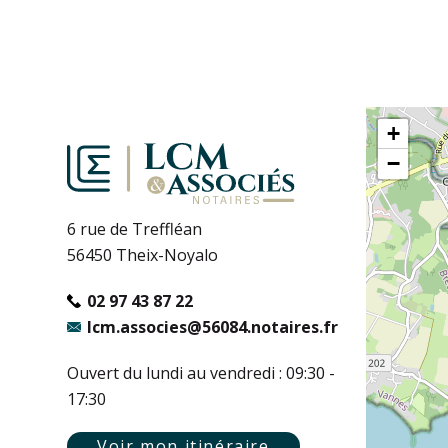
+
−
6 rue de Treffléan
56450 Theix-Noyalo
02 97 43 87 22
lcm.associes@56084.notaires.fr
Ouvert du lundi au vendredi : 09:30 -
17:30
Voir mon itinéraire