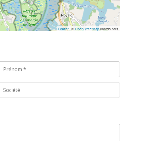
Leaflet
| ©
OpenStreetMap
contributors