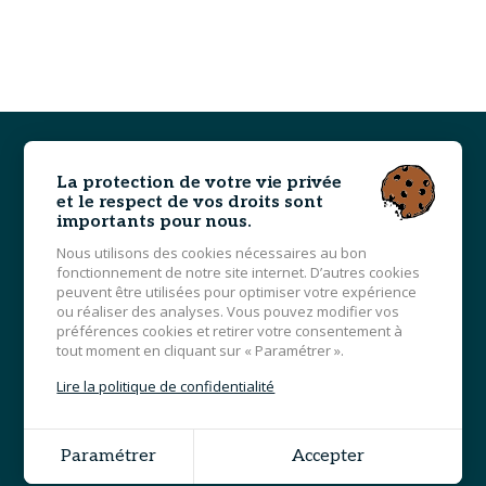
La protection de votre vie privée
Pied
L'ÉTUDE
de
et le respect de vos droits sont
page
importants pour nous.
DOMAINES D'EXPERTISE
Nous utilisons des cookies nécessaires au bon
BIENS IMMOBILIERS
fonctionnement de notre site internet. D’autres cookies
HONORAIRES
OUTILS
peuvent être utilisées pour optimiser votre expérience
ou réaliser des analyses. Vous pouvez modifier vos
ACCÈS & CONTACT
préférences cookies et retirer votre consentement à
tout moment en cliquant sur « Paramétrer ».
Lire la politique de confidentialité
© 2025 LCM & Associés - Tous droits réservés - Photos
non contractuelles -
Mentions légales
Paramétrer
Accepter
Grouplive - Agence web à Vannes